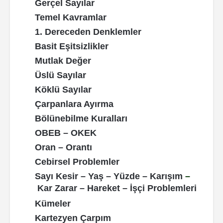
Gerçel Sayılar
Çalışma Çizelgeleri
Türkçe , Edebiyat
Biyoloji
İletişim
Temel Kavramlar
1. Dereceden Denklemler
Sınav Puan Hesaplama
Tarih
Türkçe - Edebiyat
Basit Eşitsizlikler
Tercih Robotu
Coğrafya
Tarih
Mutlak Değer
Üslü Sayılar
Puan Hesaplama
Felsefe - Mantık Psikoloji Sosyoloji
Coğrafya
Köklü Sayılar
Çarpanlara Ayırma
Meslekler Rehberi
Tüm Dersler
Felsefe - Mantık Psikoloji Sosyoloji
Bölünebilme Kuralları
Motivasyon Rehberi
Edebiyat-Sosyal Bilimler
Fen Bilimleri
OBEB – OKEK
Oran – Orantı
Veli Rehberliği
Tüm Dersler
Cebirsel Problemler
Edebiyat-Sosyal Bilimler
Sayı Kesir – Yaş – Yüzde – Karışım
–
Kar Zarar – Hareket – İşçi Problemleri
Kümeler
Kartezyen Çarpım