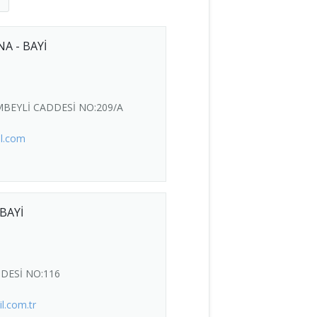
A - BAYİ
MBEYLİ CADDESİ NO:209/A
l.com
 BAYİ
DDESİ NO:116
l.com.tr