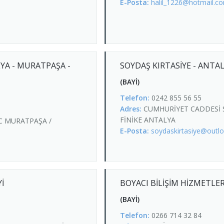
E-Posta:
halil_1226@hotmail.c
LYA - MURATPAŞA -
SOYDAŞ KIRTASİYE - ANTALY
(BAYİ)
Telefon:
0242 855 56 55
Adres:
CUMHURİYET CADDESİ S
FİNİKE ANTALYA
C MURATPAŞA /
E-Posta:
soydaskirtasiye@outl
İ
BOYACI BİLİŞİM HİZMETLER
(BAYİ)
Telefon:
0266 714 32 84