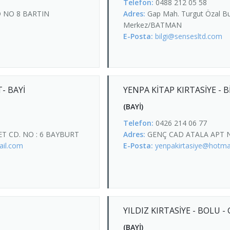
Telefon:
0488 212 05 58
 NO 8 BARTIN
Adres:
Gap Mah. Turgut Özal Bu
Merkez/BATMAN
E-Posta:
bilgi@sensesltd.com
- BAYİ
YENPA KİTAP KIRTASİYE - B
(BAYİ)
Telefon:
0426 214 06 77
T CD. NO : 6 BAYBURT
Adres:
GENÇ CAD ATALA APT 
ail.com
E-Posta:
yenpakirtasiye@hotma
YILDIZ KIRTASİYE - BOLU - 
(BAYİ)