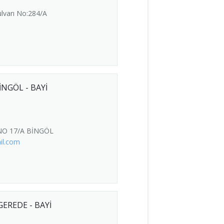
lvarı No:284/A
İNGÖL - BAYİ
NO 17/A BİNGÖL
il.com
GEREDE - BAYİ