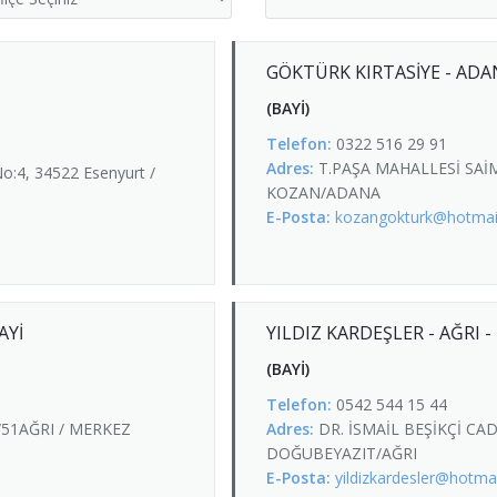
GÖKTÜRK KIRTASİYE - ADAN
(BAYİ)
Telefon:
0322 516 29 91
Adres:
T.PAŞA MAHALLESİ SAİ
o:4, 34522 Esenyurt /
KOZAN/ADANA
E-Posta:
kozangokturk@hotmai
AYİ
YILDIZ KARDEŞLER - AĞRI -
(BAYİ)
Telefon:
0542 544 15 44
51AĞRI / MERKEZ
Adres:
DR. İSMAİL BEŞİKÇİ CA
DOĞUBEYAZIT/AĞRI
E-Posta:
yildizkardesler@hotmai