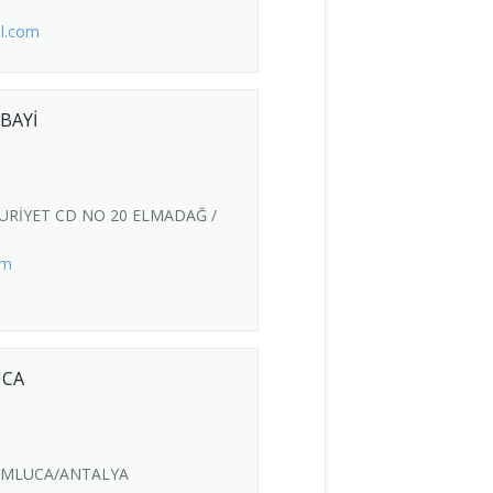
l.com
 BAYİ
RİYET CD NO 20 ELMADAĞ /
om
UCA
UMLUCA/ANTALYA